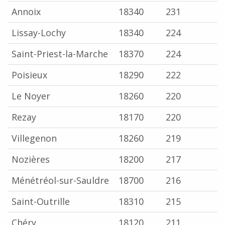
Annoix
18340
231
Lissay-Lochy
18340
224
Saint-Priest-la-Marche
18370
224
Poisieux
18290
222
Le Noyer
18260
220
Rezay
18170
220
Villegenon
18260
219
Nozières
18200
217
Ménétréol-sur-Sauldre
18700
216
Saint-Outrille
18310
215
Chéry
18120
211