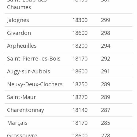
Chaumes
Jalognes
18300
299
Givardon
18600
298
Arpheuilles
18200
294
Saint-Pierre-les-Bois
18170
292
Augy-sur-Aubois
18600
291
Neuvy-Deux-Clochers
18250
289
Saint-Maur
18270
289
Charentonnay
18140
287
Marçais
18170
285
Grossouvre
18600
278