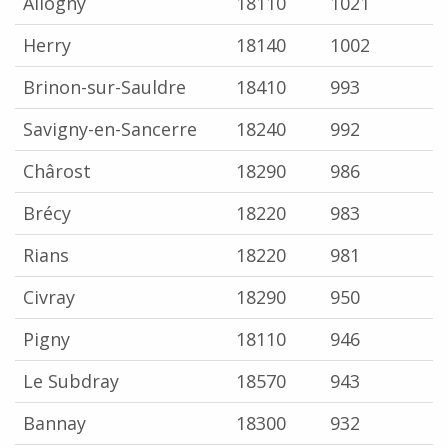
Allogny
18110
1021
Herry
18140
1002
Brinon-sur-Sauldre
18410
993
Savigny-en-Sancerre
18240
992
Chârost
18290
986
Brécy
18220
983
Rians
18220
981
Civray
18290
950
Pigny
18110
946
Le Subdray
18570
943
Bannay
18300
932