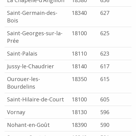
La Chapelle-d’Angillon
18380
636
Saint-Germain-des-
18340
627
Bois
Saint-Georges-sur-la-
18100
625
Prée
Saint-Palais
18110
623
Jussy-le-Chaudrier
18140
617
Ourouer-les-
18350
615
Bourdelins
Saint-Hilaire-de-Court
18100
605
Vornay
18130
596
Nohant-en-Goût
18390
590