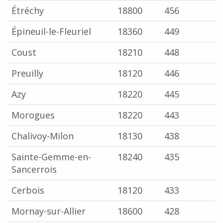
Étréchy
18800
456
Épineuil-le-Fleuriel
18360
449
Coust
18210
448
Preuilly
18120
446
Azy
18220
445
Morogues
18220
443
Chalivoy-Milon
18130
438
Sainte-Gemme-en-
18240
435
Sancerrois
Cerbois
18120
433
Mornay-sur-Allier
18600
428