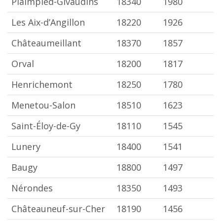
Plaimpied-Givaudins
18340
1980
Les Aix-d’Angillon
18220
1926
Châteaumeillant
18370
1857
Orval
18200
1817
Henrichemont
18250
1780
Menetou-Salon
18510
1623
Saint-Éloy-de-Gy
18110
1545
Lunery
18400
1541
Baugy
18800
1497
Nérondes
18350
1493
Châteauneuf-sur-Cher
18190
1456