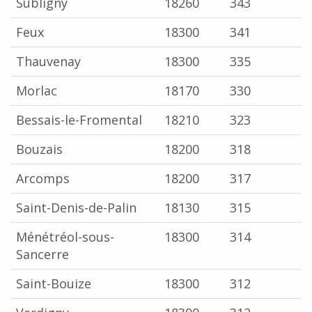
Subligny
18260
343
Feux
18300
341
Thauvenay
18300
335
Morlac
18170
330
Bessais-le-Fromental
18210
323
Bouzais
18200
318
Arcomps
18200
317
Saint-Denis-de-Palin
18130
315
Ménétréol-sous-
18300
314
Sancerre
Saint-Bouize
18300
312