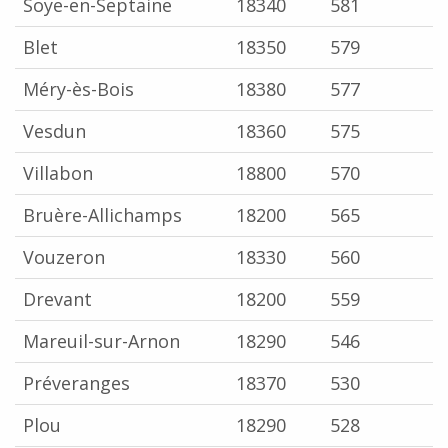
Soye-en-Septaine
18340
581
Blet
18350
579
Méry-ès-Bois
18380
577
Vesdun
18360
575
Villabon
18800
570
Bruère-Allichamps
18200
565
Vouzeron
18330
560
Drevant
18200
559
Mareuil-sur-Arnon
18290
546
Préveranges
18370
530
Plou
18290
528