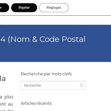
er
Rejeter
Réglages
nue
Thèmes
Régions
4 (Nom & Code Postal
Recherche par mots clefs
la
a plus
ont au
Articles récents