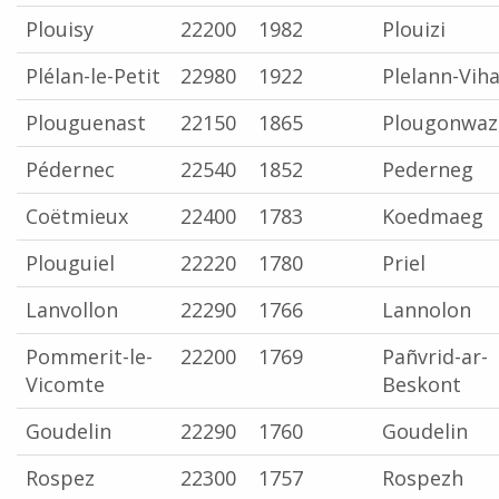
Plouisy
22200
1982
Plouizi
Plélan-le-Petit
22980
1922
Plelann-Vih
Plouguenast
22150
1865
Plougonwaz
Pédernec
22540
1852
Pederneg
Coëtmieux
22400
1783
Koedmaeg
Plouguiel
22220
1780
Priel
Lanvollon
22290
1766
Lannolon
Pommerit-le-
22200
1769
Pañvrid-ar-
Vicomte
Beskont
Goudelin
22290
1760
Goudelin
Rospez
22300
1757
Rospezh