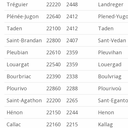
Tréguier
22220
2448
Landreger
Plénée-Jugon
22640
2412
Plened-Yug
Taden
22100
2412
Taden
Saint-Brandan
22800
2407
Sant-Vedan
Pleubian
22610
2359
Pleuvihan
Louargat
22540
2359
Louergad
Bourbriac
22390
2338
Boulvriag
Plourivo
22860
2288
Plourivoù
Saint-Agathon
22200
2265
Sant-Egant
Hénon
22150
2244
Henon
Callac
22160
2215
Kallag