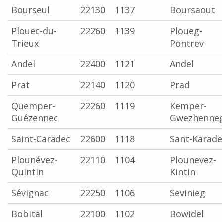
Bourseul
22130
1137
Boursaout
Plouëc-du-
22260
1139
Ploueg-
Trieux
Pontrev
Andel
22400
1121
Andel
Prat
22140
1120
Prad
Quemper-
22260
1119
Kemper-
Guézennec
Gwezhenne
Saint-Caradec
22600
1118
Sant-Karad
Plounévez-
22110
1104
Plounevez-
Quintin
Kintin
Sévignac
22250
1106
Sevinieg
Bobital
22100
1102
Bowidel