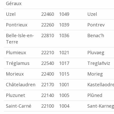
Géraux
Uzel
22460
1049
Uzel
Pontrieux
22260
1039
Pontrev
Belle-Isle-en-
22810
1036
Benac’h
Terre
Plumieux
22210
1021
Pluvaeg
Tréglamus
22540
1017
Treglañviz
Morieux
22400
1015
Morieg
Châtelaudren
22170
1001
Kastellaodr
Pluzunet
22140
1005
Plûned
Saint-Carné
22100
1004
Sant-Karne