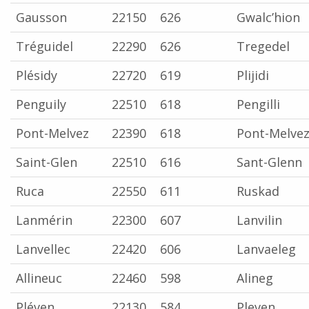
Gausson
22150
626
Gwalc’hion
Tréguidel
22290
626
Tregedel
Plésidy
22720
619
Plijidi
Penguily
22510
618
Pengilli
Pont-Melvez
22390
618
Pont-Melve
Saint-Glen
22510
616
Sant-Glenn
Ruca
22550
611
Ruskad
Lanmérin
22300
607
Lanvilin
Lanvellec
22420
606
Lanvaeleg
Allineuc
22460
598
Alineg
Pléven
22130
584
Pleven