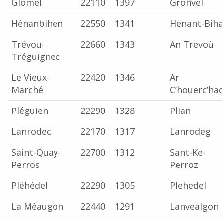
Glomel
22110
1397
Groñvel
Hénanbihen
22550
1341
Henant-Bih
Trévou-
22660
1343
An Trevoù
Tréguignec
Le Vieux-
22420
1346
Ar
Marché
C’houerc’ha
Pléguien
22290
1328
Plian
Lanrodec
22170
1317
Lanrodeg
Saint-Quay-
22700
1312
Sant-Ke-
Perros
Perroz
Pléhédel
22290
1305
Plehedel
La Méaugon
22440
1291
Lanvealgon