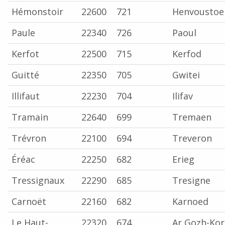
Hémonstoir
22600
721
Henvoustoe
Paule
22340
726
Paoul
Kerfot
22500
715
Kerfod
Guitté
22350
705
Gwitei
Illifaut
22230
704
Ilifav
Tramain
22640
699
Tremaen
Trévron
22100
694
Treveron
Éréac
22250
682
Erieg
Tressignaux
22290
685
Tresigne
Carnoët
22160
682
Karnoed
Le Haut-
22320
674
Ar Gozh-Kor