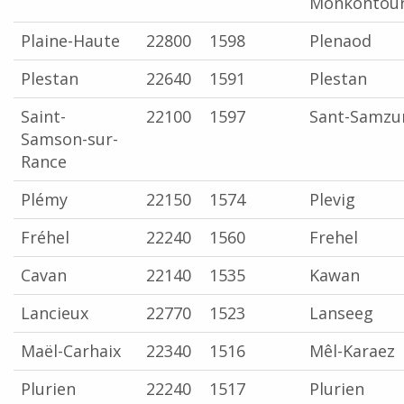
Monkontou
Plaine-Haute
22800
1598
Plenaod
Plestan
22640
1591
Plestan
Saint-
22100
1597
Sant-Samzu
Samson-sur-
Rance
Plémy
22150
1574
Plevig
Fréhel
22240
1560
Frehel
Cavan
22140
1535
Kawan
Lancieux
22770
1523
Lanseeg
Maël-Carhaix
22340
1516
Mêl-Karaez
Plurien
22240
1517
Plurien