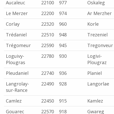
Aucaleuc
22100
977
Oskaleg
Le Merzer
22200
974
Ar Merzher
Corlay
22320
960
Korle
Trédaniel
22510
948
Trezeniel
Trégomeur
22590
945
Tregonveur
Loguivy-
22780
930
Logivi-
Plougras
Plougraz
Pleudaniel
22740
936
Planiel
Langrolay-
22490
928
Langorlae
sur-Rance
Camlez
22450
915
Kamlez
Gouarec
22570
918
Gwareg