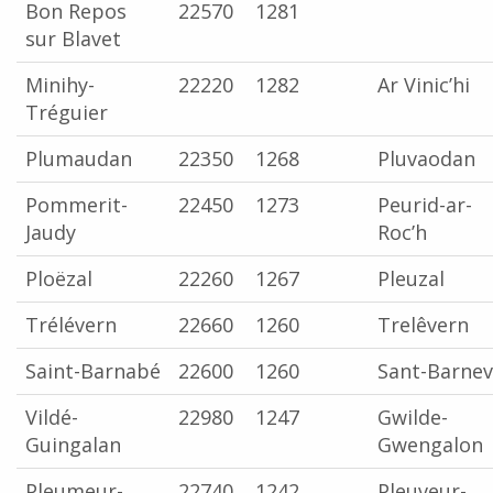
Bon Repos
22570
1281
sur Blavet
Minihy-
22220
1282
Ar Vinic’hi
Tréguier
Plumaudan
22350
1268
Pluvaodan
Pommerit-
22450
1273
Peurid-ar-
Jaudy
Roc’h
Ploëzal
22260
1267
Pleuzal
Trélévern
22660
1260
Trelêvern
Saint-Barnabé
22600
1260
Sant-Barnev
Vildé-
22980
1247
Gwilde-
Guingalan
Gwengalon
Pleumeur-
22740
1242
Pleuveur-