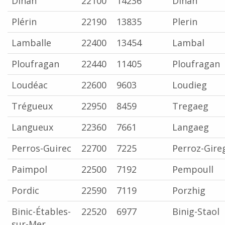
Dinan
22100
14236
Dinan
Plérin
22190
13835
Plerin
Lamballe
22400
13454
Lambal
Ploufragan
22440
11405
Ploufragan
Loudéac
22600
9603
Loudieg
Trégueux
22950
8459
Tregaeg
Langueux
22360
7661
Langaeg
Perros-Guirec
22700
7225
Perroz-Gire
Paimpol
22500
7192
Pempoull
Pordic
22590
7119
Porzhig
Binic-Étables-
22520
6977
Binig-Staol
sur-Mer