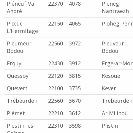
Pléneuf-Val-
22370
4078
Pleneg-
André
Nantraezh
Plœuc-
22150
4065
Ploheg-Peni
L’Hermitage
Pleumeur-
22560
3972
Pleuveur-
Bodou
Bodoù
Erquy
22430
3912
Erge-ar-Mor
Quessoy
22120
3815
Kesoue
Quévert
22100
3735
Kever
Trébeurden
22560
3670
Trebeurden
Plémet
22210
3612
Ar Milinoù
Plestin-les-
22310
3598
Plistin