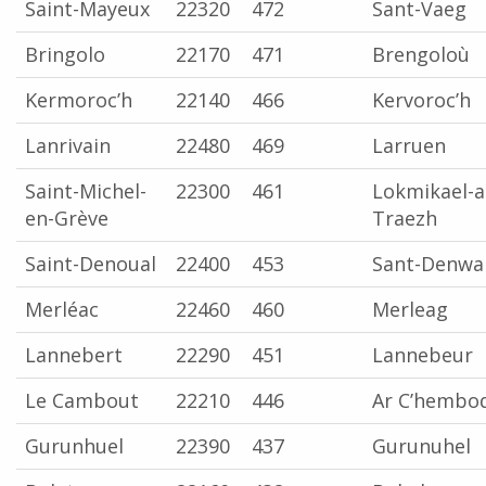
Saint-Mayeux
22320
472
Sant-Vaeg
Bringolo
22170
471
Brengoloù
Kermoroc’h
22140
466
Kervoroc’h
Lanrivain
22480
469
Larruen
Saint-Michel-
22300
461
Lokmikael-a
en-Grève
Traezh
Saint-Denoual
22400
453
Sant-Denwa
Merléac
22460
460
Merleag
Lannebert
22290
451
Lannebeur
Le Cambout
22210
446
Ar C’hembo
Gurunhuel
22390
437
Gurunuhel