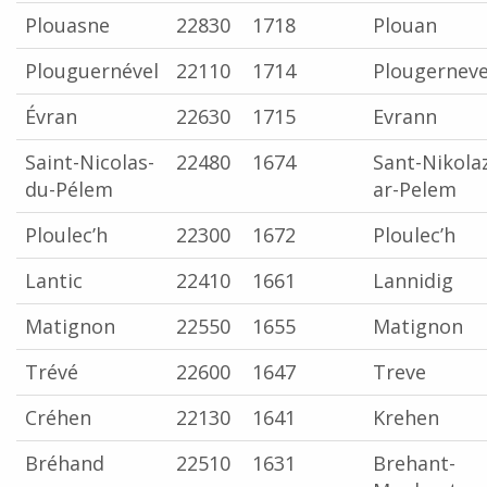
Plouasne
22830
1718
Plouan
Plouguernével
22110
1714
Plougerneve
Évran
22630
1715
Evrann
Saint-Nicolas-
22480
1674
Sant-Nikola
du-Pélem
ar-Pelem
Ploulec’h
22300
1672
Ploulec’h
Lantic
22410
1661
Lannidig
Matignon
22550
1655
Matignon
Trévé
22600
1647
Treve
Créhen
22130
1641
Krehen
Bréhand
22510
1631
Brehant-