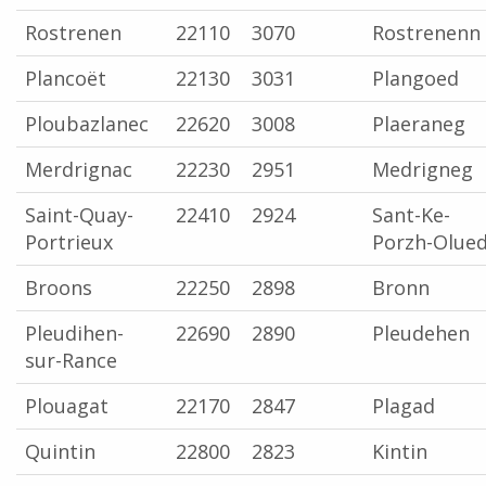
Rostrenen
22110
3070
Rostrenenn
Plancoët
22130
3031
Plangoed
Ploubazlanec
22620
3008
Plaeraneg
Merdrignac
22230
2951
Medrigneg
Saint-Quay-
22410
2924
Sant-Ke-
Portrieux
Porzh-Olue
Broons
22250
2898
Bronn
Pleudihen-
22690
2890
Pleudehen
sur-Rance
Plouagat
22170
2847
Plagad
Quintin
22800
2823
Kintin