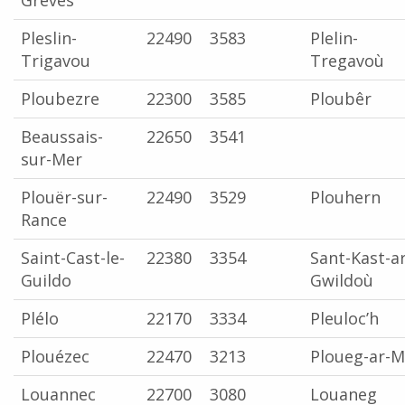
Grèves
Pleslin-
22490
3583
Plelin-
Trigavou
Tregavoù
Ploubezre
22300
3585
Ploubêr
Beaussais-
22650
3541
sur-Mer
Plouër-sur-
22490
3529
Plouhern
Rance
Saint-Cast-le-
22380
3354
Sant-Kast-ar
Guildo
Gwildoù
Plélo
22170
3334
Pleuloc’h
Plouézec
22470
3213
Ploueg-ar-M
Louannec
22700
3080
Louaneg