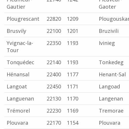
Gautier
Gaoter
Plougrescant
22820
1209
Plougouska
Brusvily
22100
1201
Bruzivili
Yvignac-la-
22350
1193
Ivinieg
Tour
Tonquédec
22140
1193
Tonkedeg
Hénansal
22400
1177
Henant-Sal
Langoat
22450
1171
Langoad
Languenan
22130
1170
Langenan
Trémorel
22230
1169
Tremorae
Plouvara
22170
1154
Plouvara