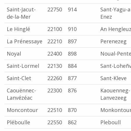
Saint-Jacut-
22750
914
Sant-Yagu-a
de-la-Mer
Enez
Le Hinglé
22100
910
An Hengleu
La Prénessaye
22210
897
Perenezeg
Noyal
22400
898
Noual-Pente
Saint-Lormel
22130
884
Sant-Loheñv
Saint-Clet
22260
877
Sant-Kleve
Caouënnec-
22300
876
Kaouenneg-
Lanvézéac
Lanvezeeg
Moncontour
22510
870
Monkontou
Pléboulle
22550
862
Pleboull