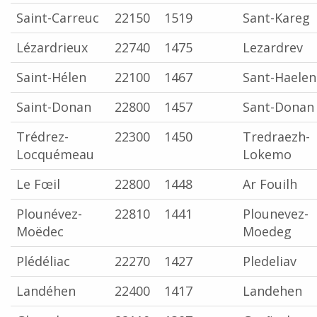
Saint-Carreuc
22150
1519
Sant-Kareg
Lézardrieux
22740
1475
Lezardrev
Saint-Hélen
22100
1467
Sant-Haelen
Saint-Donan
22800
1457
Sant-Donan
Trédrez-
22300
1450
Tredraezh-
Locquémeau
Lokemo
Le Fœil
22800
1448
Ar Fouilh
Plounévez-
22810
1441
Plounevez-
Moëdec
Moedeg
Plédéliac
22270
1427
Pledeliav
Landéhen
22400
1417
Landehen