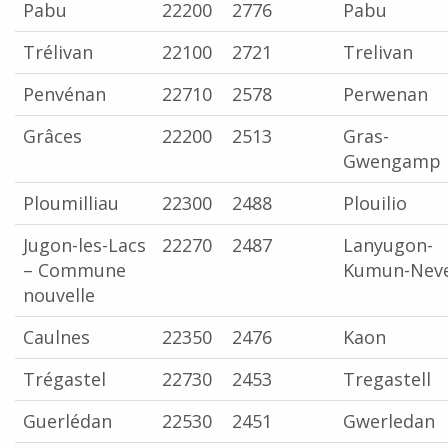
Pabu
22200
2776
Pabu
Trélivan
22100
2721
Trelivan
Penvénan
22710
2578
Perwenan
Grâces
22200
2513
Gras-
Gwengamp
Ploumilliau
22300
2488
Plouilio
Jugon-les-Lacs
22270
2487
Lanyugon-
– Commune
Kumun-Nev
nouvelle
Caulnes
22350
2476
Kaon
Trégastel
22730
2453
Tregastell
Guerlédan
22530
2451
Gwerledan