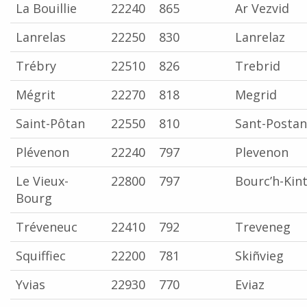
La Bouillie
22240
865
Ar Vezvid
Lanrelas
22250
830
Lanrelaz
Trébry
22510
826
Trebrid
Mégrit
22270
818
Megrid
Saint-Pôtan
22550
810
Sant-Postan
Plévenon
22240
797
Plevenon
Le Vieux-
22800
797
Bourc’h-Kint
Bourg
Tréveneuc
22410
792
Treveneg
Squiffiec
22200
781
Skiñvieg
Yvias
22930
770
Eviaz