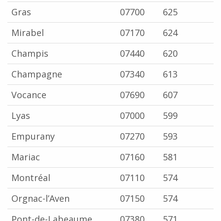
Gras
07700
625
Mirabel
07170
624
Champis
07440
620
Champagne
07340
613
Vocance
07690
607
Lyas
07000
599
Empurany
07270
593
Mariac
07160
581
Montréal
07110
574
Orgnac-l’Aven
07150
574
Pont-de-Labeaume
07380
571