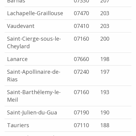
Barnas
07330
207
Lachapelle-Graillouse
07470
203
Vaudevant
07410
203
Saint-Cierge-sous-le-
07160
200
Cheylard
Lanarce
07660
198
Saint-Apollinaire-de-
07240
197
Rias
Saint-Barthélemy-le-
07160
193
Meil
Saint-Julien-du-Gua
07190
190
Tauriers
07110
188