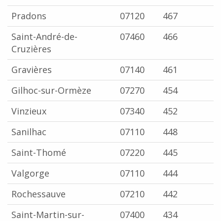
Pradons
07120
467
Saint-André-de-
07460
466
Cruzières
Gravières
07140
461
Gilhoc-sur-Ormèze
07270
454
Vinzieux
07340
452
Sanilhac
07110
448
Saint-Thomé
07220
445
Valgorge
07110
444
Rochessauve
07210
442
Saint-Martin-sur-
07400
434