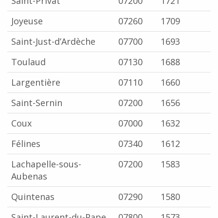
Saint-Privat
07200
1721
Joyeuse
07260
1709
Saint-Just-d’Ardèche
07700
1693
Toulaud
07130
1688
Largentière
07110
1660
Saint-Sernin
07200
1656
Coux
07000
1632
Félines
07340
1612
Lachapelle-sous-
07200
1583
Aubenas
Quintenas
07290
1580
Saint-Laurent-du-Pape
07800
1573