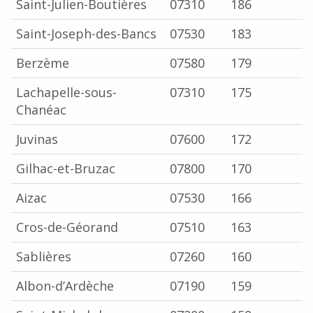
Saint-Julien-Boutières
07310
186
Saint-Joseph-des-Bancs
07530
183
Berzème
07580
179
Lachapelle-sous-
07310
175
Chanéac
Juvinas
07600
172
Gilhac-et-Bruzac
07800
170
Aizac
07530
166
Cros-de-Géorand
07510
163
Sablières
07260
160
Albon-d’Ardèche
07190
159