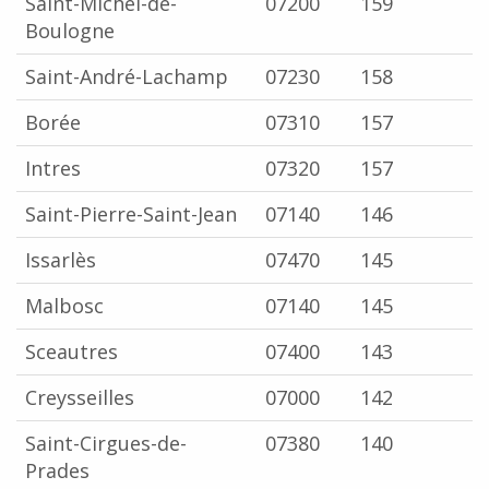
Saint-Michel-de-
07200
159
Boulogne
Saint-André-Lachamp
07230
158
Borée
07310
157
Intres
07320
157
Saint-Pierre-Saint-Jean
07140
146
Issarlès
07470
145
Malbosc
07140
145
Sceautres
07400
143
Creysseilles
07000
142
Saint-Cirgues-de-
07380
140
Prades