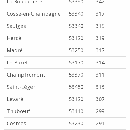
La Rouaudière
53390
342
Cossé-en-Champagne
53340
317
Saulges
53340
315
Hercé
53120
319
Madré
53250
317
Le Buret
53170
314
Champfrémont
53370
311
Saint-Léger
53480
313
Levaré
53120
307
Thubœuf
53110
299
Cosmes
53230
291