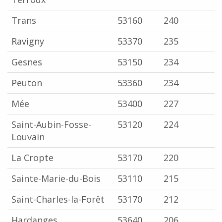
Trans
53160
240
Ravigny
53370
235
Gesnes
53150
234
Peuton
53360
234
Mée
53400
227
Saint-Aubin-Fosse-
53120
224
Louvain
La Cropte
53170
220
Sainte-Marie-du-Bois
53110
215
Saint-Charles-la-Forêt
53170
212
Hardanges
53640
206