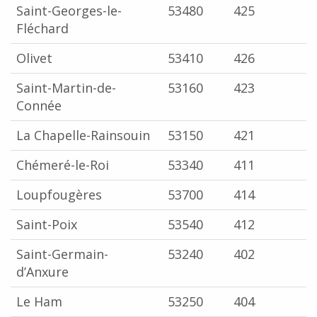
Saint-Georges-le-
53480
425
Fléchard
Olivet
53410
426
Saint-Martin-de-
53160
423
Connée
La Chapelle-Rainsouin
53150
421
Chémeré-le-Roi
53340
411
Loupfougères
53700
414
Saint-Poix
53540
412
Saint-Germain-
53240
402
d’Anxure
Le Ham
53250
404