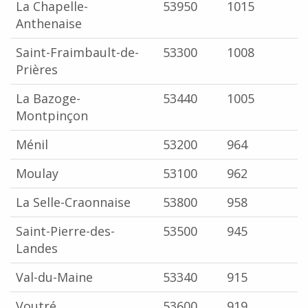
La Chapelle-
53950
1015
Anthenaise
Saint-Fraimbault-de-
53300
1008
Prières
La Bazoge-
53440
1005
Montpinçon
Ménil
53200
964
Moulay
53100
962
La Selle-Craonnaise
53800
958
Saint-Pierre-des-
53500
945
Landes
Val-du-Maine
53340
915
Voutré
53600
919