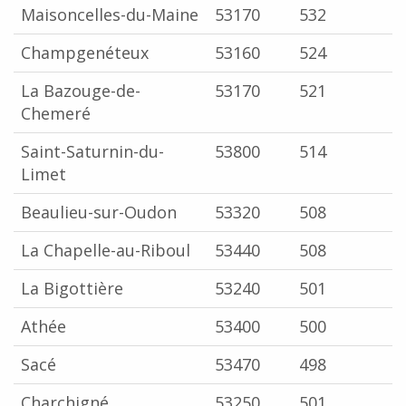
Maisoncelles-du-Maine
53170
532
Champgenéteux
53160
524
La Bazouge-de-
53170
521
Chemeré
Saint-Saturnin-du-
53800
514
Limet
Beaulieu-sur-Oudon
53320
508
La Chapelle-au-Riboul
53440
508
La Bigottière
53240
501
Athée
53400
500
Sacé
53470
498
Charchigné
53250
501