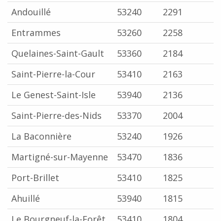
Andouillé
53240
2291
Entrammes
53260
2258
Quelaines-Saint-Gault
53360
2184
Saint-Pierre-la-Cour
53410
2163
Le Genest-Saint-Isle
53940
2136
Saint-Pierre-des-Nids
53370
2004
La Baconnière
53240
1926
Martigné-sur-Mayenne
53470
1836
Port-Brillet
53410
1825
Ahuillé
53940
1815
Le Bourgneuf-la-Forêt
53410
1804