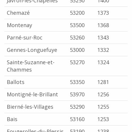
Javron-les-Chapelles
53250
1400
Chemazé
53200
1373
Montenay
53500
1368
Parné-sur-Roc
53260
1343
Gennes-Longuefuye
53000
1332
Sainte-Suzanne-et-
53270
1324
Chammes
Ballots
53350
1281
Montigné-le-Brillant
53970
1256
Bierné-les-Villages
53290
1255
Bais
53160
1253
Fougerolles-du-Plessis
53190
1238