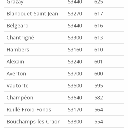
Grazay
53440
625
Blandouet-Saint Jean
53270
617
Belgeard
53440
616
Chantrigné
53300
613
Hambers
53160
610
Alexain
53240
601
Averton
53700
600
Vautorte
53500
595
Champéon
53640
582
Ruillé-Froid-Fonds
53170
564
Bouchamps-lès-Craon
53800
554