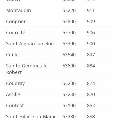
Montaudin
53220
911
Congrier
53800
909
Courcité
53700
906
Saint-Aignan-sur-Roë
53390
900
Cuillé
53540
897
Sainte-Gemmes-le-
53600
884
Robert
Coudray
53200
874
Astillé
53230
870
Contest
53100
853
Saint-Hilaire-du-Maine
53380
858