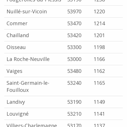
Nuillé-sur-Vicoin
53970
1220
Commer
53470
1214
Chailland
53420
1201
Oisseau
53300
1198
La Roche-Neuville
53000
1166
Vaiges
53480
1162
Saint-Germain-le-
53240
1165
Fouilloux
Landivy
53190
1149
Louvigné
53210
1141
Villiers-Charlemagne
53170
1137